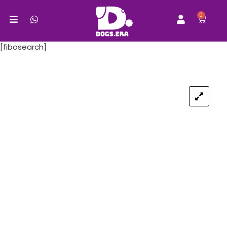
0
[fibosearch]