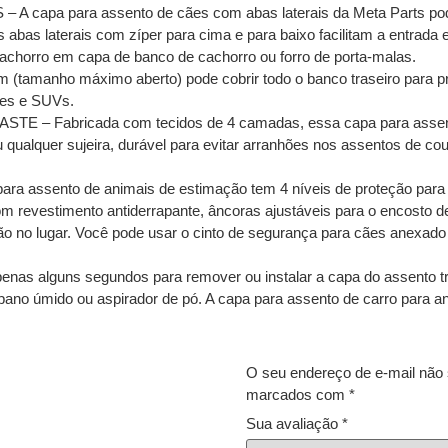
apa para assento de cães com abas laterais da Meta Parts pode 
 abas laterais com zíper para cima e para baixo facilitam a entrad
cachorro em capa de banco de cachorro ou forro de porta-malas.
anho máximo aberto) pode cobrir todo o banco traseiro para p
ões e SUVs.
 Fabricada com tecidos de 4 camadas, essa capa para assento 
u qualquer sujeira, durável para evitar arranhões nos assentos de co
a assento de animais de estimação tem 4 níveis de proteção para 
om revestimento antiderrapante, âncoras ajustáveis para o encosto d
ão no lugar. Você pode usar o cinto de segurança para cães anexado
 alguns segundos para remover ou instalar a capa do assento tras
 pano úmido ou aspirador de pó. A capa para assento de carro para 
O seu endereço de e-mail não 
marcados com
*
Sua avaliação
*