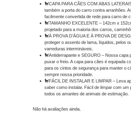
🐩CAPA PARA CÃES COM ABAS LATERAIS – A c
também a porta do carro contra arranhões. As
facilmente convertida de rede para carro de 
🐩TAMANHO EXCELENTE – 142cm x 152cm (tam
projetado para a maioria dos carros, caminh
🐩À PROVA D’ÁGUA E À PROVA DE DESGASTE –
proteger o assento de lama, líquidos, pelos o
varreduras intermináveis.
🐩Antiderrapante e SEGURO – Nossa capa par
puxar o freio. A capa para cães é equipada c
para os cintos de segurança para manter o c
sempre nossa prioridade.
🐩FÁCIL DE INSTALAR E LIMPAR – Leva apenas
saber como instalar. Fácil de limpar com um
todos os amantes de animais de estimação.
Não há avaliações ainda.