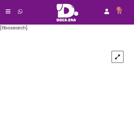
0
[fibosearch]